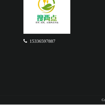
15336597887
C