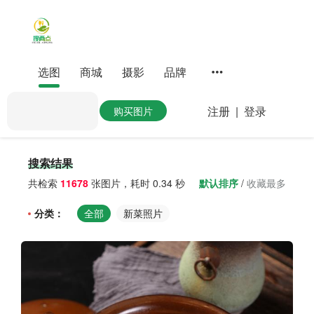
选图
商城
摄影
品牌
注册
|
登录
购买图片
搜索结果
共检索
11678
张图片，耗时
0.34
秒
默认排序
/
收藏最多
分类：
全部
新菜照片
所有菜品照片
菜照大合集