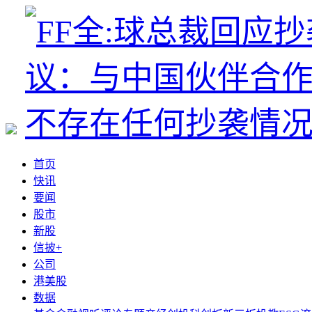
首页
快讯
要闻
股市
新股
信披+
公司
港美股
数据