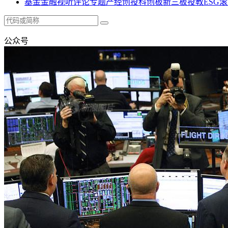
基金
金融
视听
评论
专题
产经
创投
科创板
新三板
投教
ESG
滚
公众号