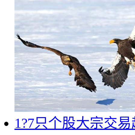
1?7只个股大宗交易超