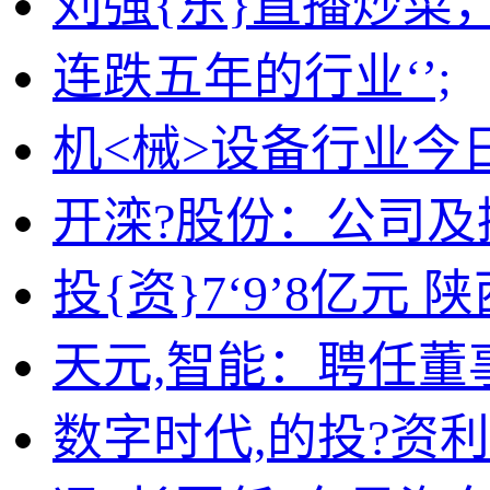
刘强{东}直播炒菜
连跌五年的行业‘’;
机<械>设备行业今日
开滦?股份：公司
投{资}7‘9’8亿元
天元,智能：聘任董
数字时代,的投?资利